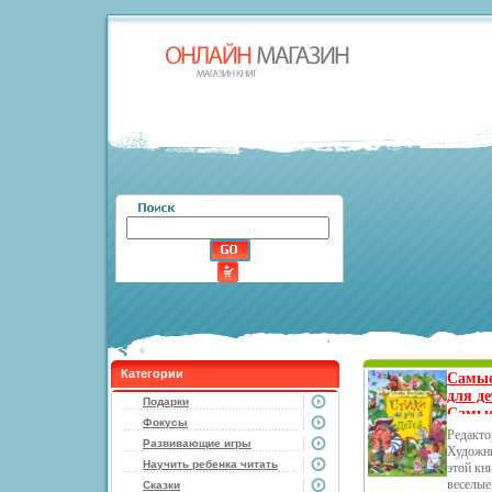
Категории
Самые
для д
Подарки
Самые
Фокусы
11974e
Редакто
Развивающие игры
Художни
Научить ребенка читать
этой кн
веселые
Сказки