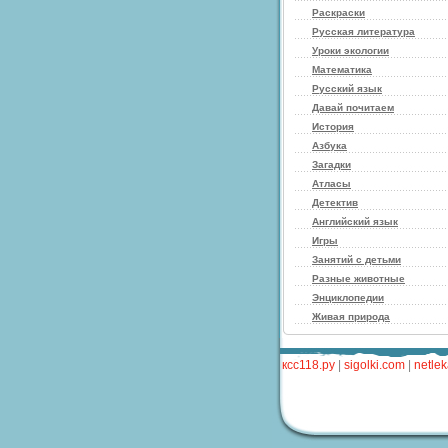
Раскраски
Русская литература
Уроки экологии
Математика
Русский язык
Давай почитаем
История
Азбука
Загадки
Атласы
Детектив
Английский язык
Игры
Занятий с детьми
Разные животные
Энциклопедии
Живая природа
ксс118.ру
|
sigolki.com
|
netle