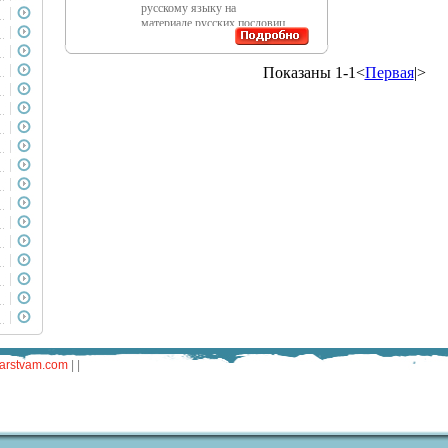
русскому языку на
материале русских пословиц,
поговорок и загадок и
включает в себя двадцать
девять тем по основным
Показаны 1-1<
Первая
|>
праябюэавилам русского
языка Каждая тема
рассматривается не
изолированно, а в контексте
единого целого - "живого
как жизнь" русского языка, с
опорой на языковые
дидактические и
воспитательные
возможности пословиц,
поговорок и загадок Книга
адресована тем, кто
обубмубичает русскому
языку на всех уровнях (в
детском саду, школе,
колледже, лицее) и всем,
кого интересует
самобытность русского
языка и волнует его судьба.
karstvam.com
| |