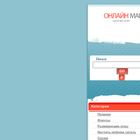
Категории
Подарки
Фокусы
Развивающие игры
Научить ребенка читать
Сказки