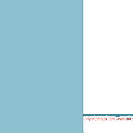
ladysarafan.ru
|
http://oddicini.