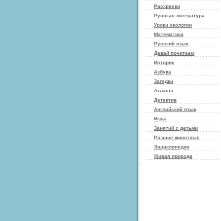
Раскраски
Русская литература
Уроки экологии
Математика
Русский язык
Давай почитаем
История
Азбука
Загадки
Атласы
Детектив
Английский язык
Игры
Занятий с детьми
Разные животные
Энциклопедии
Живая природа