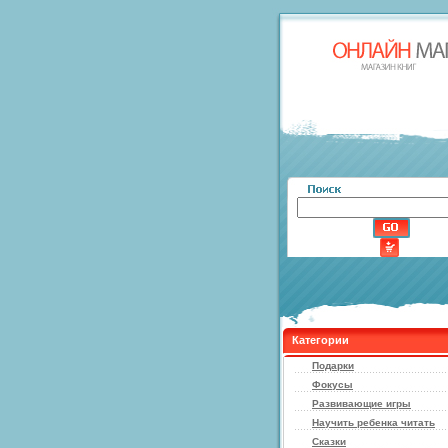
Категории
Подарки
Фокусы
Развивающие игры
Научить ребенка читать
Сказки