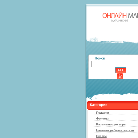
Категории
Подарки
Фокусы
Развивающие игры
Научить ребенка читать
Сказки