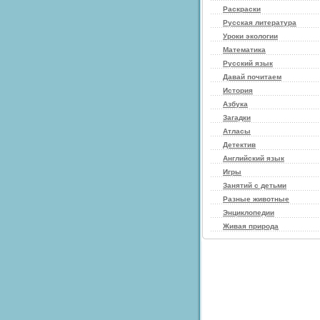
Раскраски
Русская литература
Уроки экологии
Математика
Русский язык
Давай почитаем
История
Азбука
Загадки
Атласы
Детектив
Английский язык
Игры
Занятий с детьми
Разные животные
Энциклопедии
Живая природа