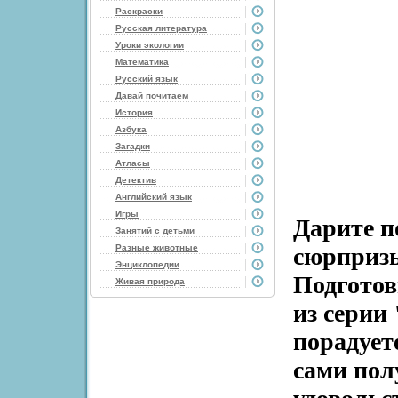
Раскраски
Русская литература
Уроки экологии
Математика
Русский язык
Давай почитаем
История
Азбука
Загадки
Атласы
Детектив
Английский язык
Игры
Дарите п
Занятий с детьми
Разные животные
сюрпризы
Энциклопедии
Подготов
Живая природа
из серии
порадует
сами пол