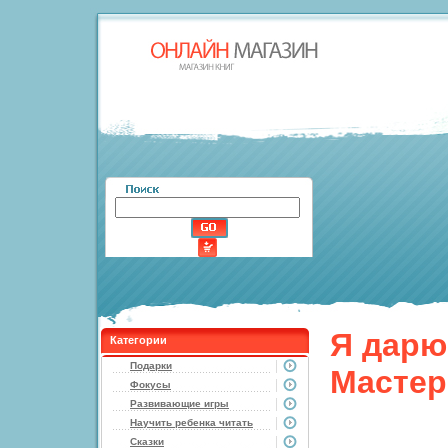
Я дарю
Категории
Подарки
Мастер
Фокусы
Развивающие игры
Научить ребенка читать
Сказки