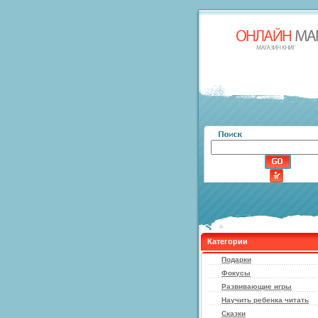
Категории
Подарки
Фокусы
Развивающие игры
Научить ребенка читать
Сказки