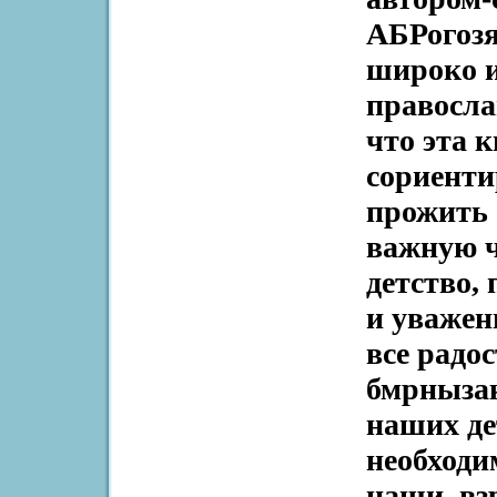
АБРогозя
широко и
правосла
что эта 
сориенти
прожить 
важную ч
детство,
и уважен
все радо
бмрнызак
наших де
необходи
наши, вз