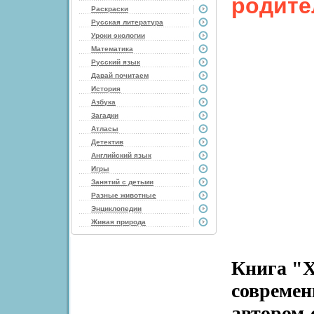
родите
Раскраски
Русская литература
Уроки экологии
Математика
Русский язык
Давай почитаем
История
Азбука
Загадки
Атласы
Детектив
Английский язык
Игры
Занятий с детьми
Разные животные
Энциклопедии
Живая природа
Книга "Х
современ
автором-