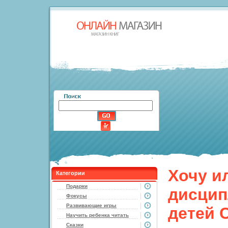
Хочу и
Категории
Подарки
дисцип
Фокусы
Развивающие игры
детей 
Научить ребенка читать
Сказки