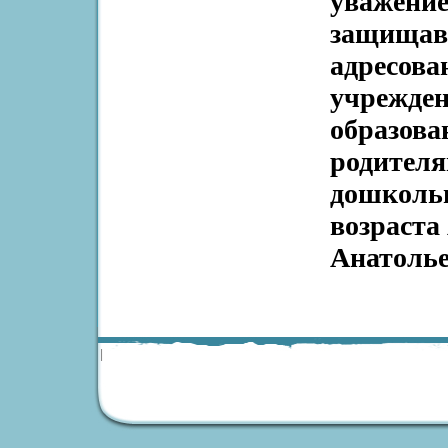
уважение
защищавш
адресова
учрежден
образова
родителя
дошкольн
возраста
Анатолье
|