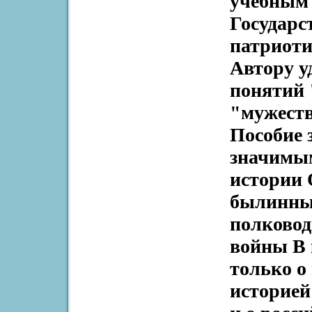
учебным 
Государс
патриоти
Автору у
понятий
"мужеств
Пособие 
значимы
истории О
былинных
полковод
войны В 
только о
историей