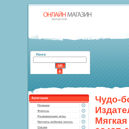
Чудо-б
Категории
Подарки
Издател
Фокусы
Развивающие игры
Мягкая 
Научить ребенка читать
Сказки