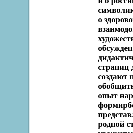
и о росс
символик
о здоров
взаимодо
художест
обсужден
дидактич
страниц 
создают 
обобщить
опыт нар
формирбс
представ
родной с