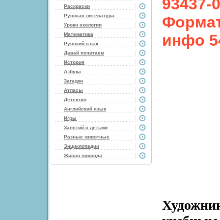
93437-0
Раскраски
Русская литература
Формат
Уроки экологии
Математика
инфо 5
Русский язык
Давай почитаем
История
Азбука
Загадки
Атласы
Детектив
Английский язык
Игры
Занятий с детьми
Разные животные
Энциклопедии
Живая природа
Художник