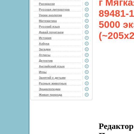
г Мягка
Раскраски
Русская литература
89481-1
Уроки экологии
Математика
5000 эк
Русский язык
(~205х
Давай почитаем
История
Азбука
Загадки
Атласы
Детектив
Английский язык
Игры
Занятий с детьми
Разные животные
Энциклопедии
Живая природа
Редакто