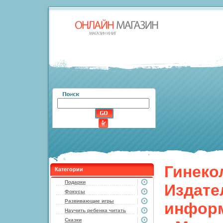
Гинеко
Категории
Подарки
Издате
Фокусы
Развивающие игры
информ
Научить ребенка читать
Сказки