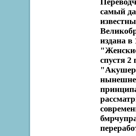
Переводч
самый да
известны
Великоб
издана в
"Женские
спустя 2
"Акушерс
нынешнем
принципа
рассматр
современ
бмрчупр
перерабо