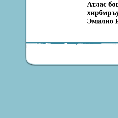
Атлас бо
хирбмръу
Эмилио И
|