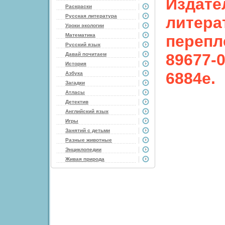
Издате
Раскраски
Русская литература
литера
Уроки экологии
Математика
перепле
Русский язык
89677-0
Давай почитаем
История
6884e.
Азбука
Загадки
Атласы
Детектив
Английский язык
Игры
Занятий с детьми
Разные животные
Энциклопедии
Живая природа