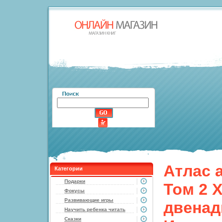
Атлас 
Категории
Подарки
Том 2 
Фокусы
Развивающие игры
двенад
Научить ребенка читать
Сказки