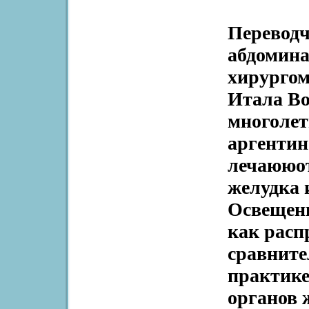
Перевод
абдомина
хирурго
Итала Во
многолет
аргентин
лечаююоъ
желудка 
Освещены
как расп
сравните
практике
органов 