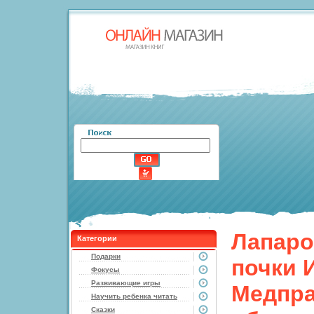
Лапаро
Категории
Подарки
почки 
Фокусы
Развивающие игры
Медпра
Научить ребенка читать
Сказки