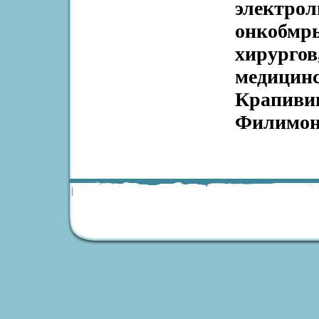
электрол
онкобмры
хирургов
медицин
Крапиви
Филимон
|