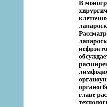
В моногр
хирургич
клеточно
лапароск
Рассматр
лапароск
нефрэкто
обсуждае
расширен
лимфодис
органоу
органосб
главе ра
технолог