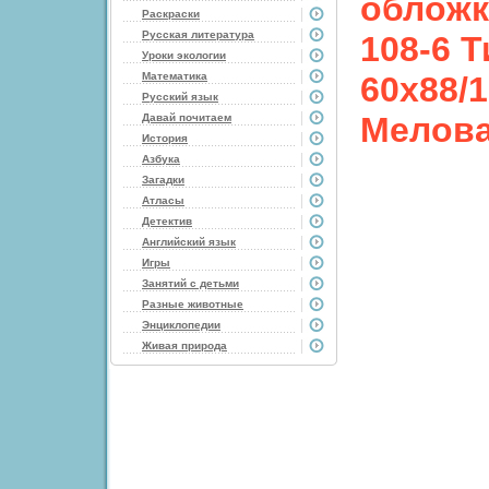
обложка
Раскраски
Русская литература
108-6 Т
Уроки экологии
Математика
60x88/1
Русский язык
Мелова
Давай почитаем
История
Азбука
Загадки
Атласы
Детектив
Английский язык
Игры
Занятий с детьми
Разные животные
Энциклопедии
Живая природа