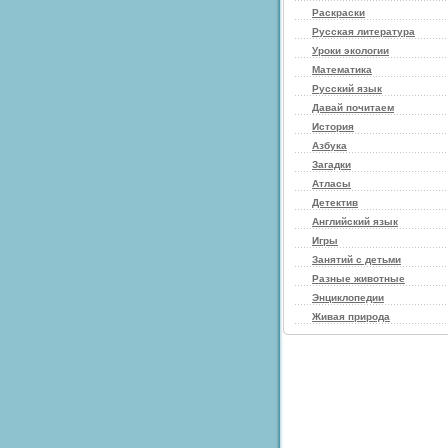
Раскраски
Русская литература
Уроки экологии
Математика
Русский язык
Давай почитаем
История
Азбука
Загадки
Атласы
Детектив
Английский язык
Игры
Занятий с детьми
Разные животные
Энциклопедии
Живая природа