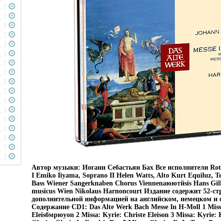
Автор музыки: Иоганн Себастьян Бах Все исполнители Ro
I Emiko Iiyama, Soprano II Helen Watts, Alto Kurt Equiluz,
Bass Wiener Sangerknaben Chorus Viennenаюютйsis Hans Gill
musicus Wien Nikolaus Harnoncourt Издание содержит 52-с
дополнительной информацией на английском, немецком и
Содержание CD1: Das Alte Werk Bach Messe In H-Moll 1 Miss
Eleisбмрюуon 2 Missa: Kyrie: Christe Eleison 3 Missa: Kyrie: K