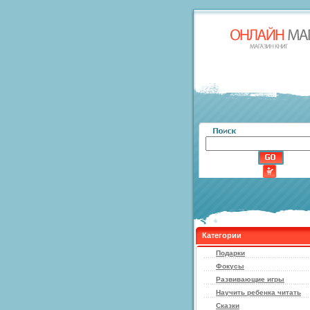
Категории
Подарки
Фокусы
Развивающие игры
Научить ребенка читать
Сказки