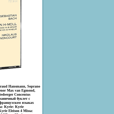
traud Hansmann, Soprano
 Tenor Max van Egmond,
esberger Concentus
траничный буклет с
 французском языках
a: Kyrie: Kyrie
yrie Eleison 4 Missa: