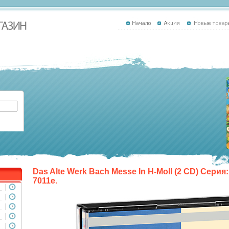
Das Alte Werk Bach Messe In H-Moll (2 CD) Серия
7011e.