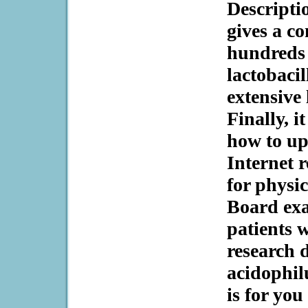
Descriptio
gives a c
hundreds 
lactobacil
extensive 
Finally, i
how to up
Internet 
for physi
Board exa
patients 
research d
acidophilu
is for you