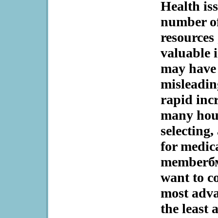
Health is
number of
resources
valuable 
may have 
misleadin
rapid inc
many hour
selecting
for medica
memberбмс
want to c
most adva
the least