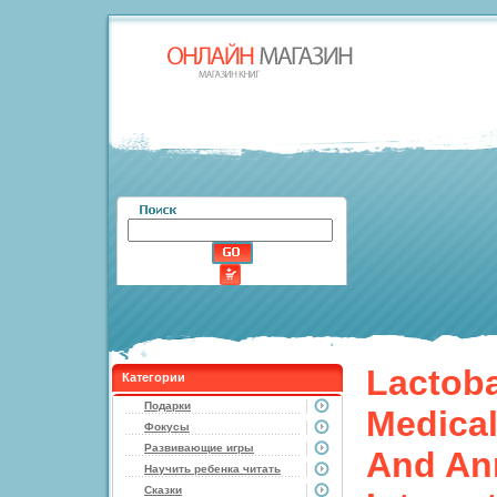
Lactoba
Категории
Подарки
Medical
Фокусы
Развивающие игры
And An
Научить ребенка читать
Сказки