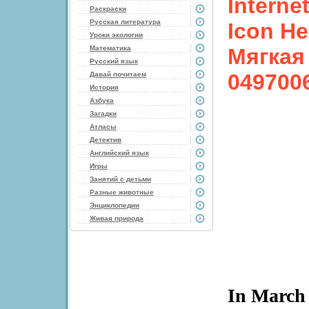
Interne
Раскраски
Русская литература
Icon He
Уроки экологии
Математика
Мягкая
Русский язык
049700
Давай почитаем
История
Азбука
Загадки
Атласы
Детектив
Английский язык
Игры
Занятий с детьми
Разные животные
Энциклопедии
Живая природа
In March 