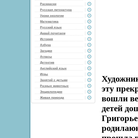
Раскраски
Русская литература
Уроки экологии
Математика
Русский язык
Давай почитаем
История
Азбука
Загадки
Атласы
Детектив
Английский язык
Игры
Художник
Занятий с детьми
эту прек
Разные животные
Энциклопедии
вошли ве
Живая природа
детей до
Григорье
родилаюю
прошла в