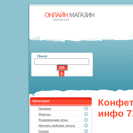
Конфет
Категории
Подарки
инфо 7
Фокусы
Развивающие игры
Научить ребенка читать
Сказки