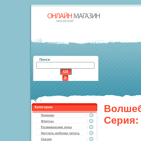
Волшеб
Категории
Подарки
Серия:
Фокусы
Развивающие игры
Научить ребенка читать
Сказки