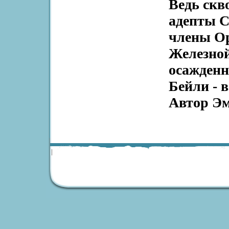
Ведь скв
адепты С
члены О
Железной
осажденн
Бейли - 
Автор Эм
|