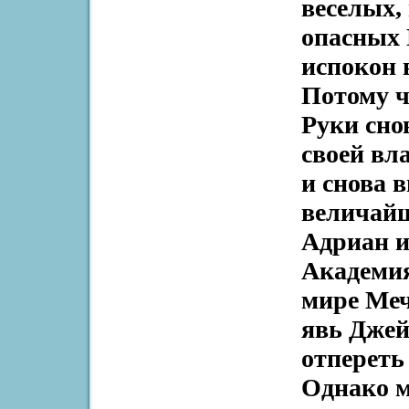
веселых,
опасных 
испокон 
Потому ч
Руки сно
своей вл
и снова 
величай
Адриан и
Академи
мире Меч
явь Джей
отпереть
Однако м