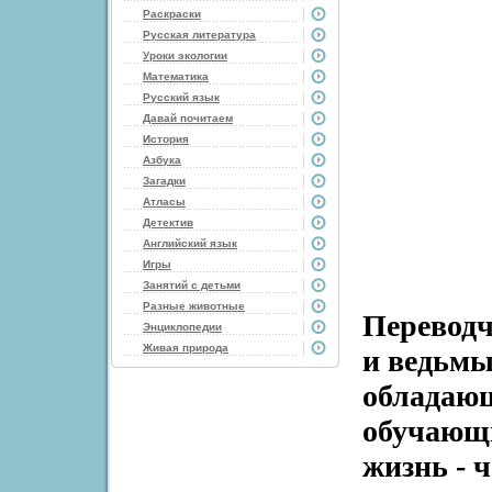
Раскраски
Русская литература
Уроки экологии
Математика
Русский язык
Давай почитаем
История
Азбука
Загадки
Атласы
Детектив
Английский язык
Игры
Занятий с детьми
Разные животные
Переводч
Энциклопедии
Живая природа
и ведьмы
обладающ
обучающи
жизнь - 