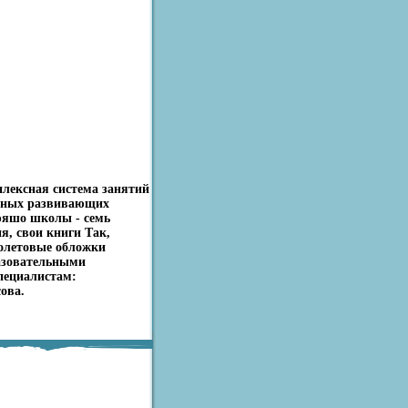
плексная система занятий
очных развивающих
юяшо школы - семь
я, свои книги Так,
иолетовые обложки
азовательными
специалистам:
ова.