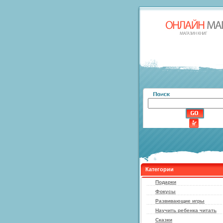
Категории
Подарки
Фокусы
Развивающие игры
Научить ребенка читать
Сказки