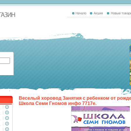
Веселый хоровод Занятия с ребенком от рожде
Школа Семи Гномов инфо 7717e.