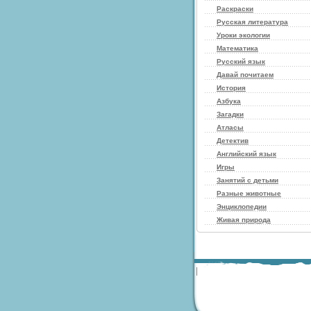
Раскраски
Русская литература
Уроки экологии
Математика
Русский язык
Давай почитаем
История
Азбука
Загадки
Атласы
Детектив
Английский язык
Игры
Занятий с детьми
Разные животные
Энциклопедии
Живая природа
|