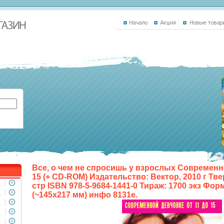
Все, о чем не спросишь у взрослых Современно
15 (+ CD-ROM) Издательство: Вектор, 2010 г Тв
стр ISBN 978-5-9684-1441-0 Тираж: 1700 экз Форм
(~145х217 мм) инфо 8131e.