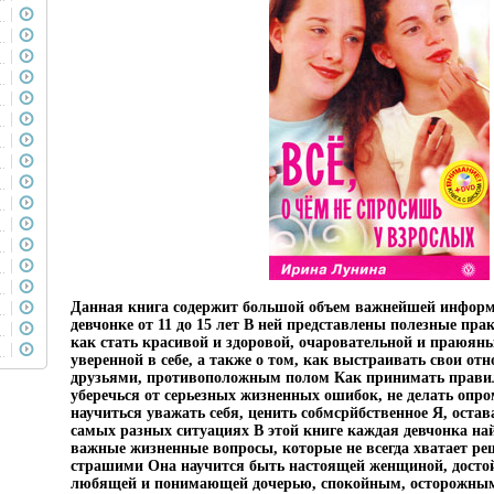
Данная книга содержит большой объем важнейшей информ
девчонке от 11 до 15 лет В ней представлены полезные пра
как стать красивой и здоровой, очаровательной и праюян
уверенной в себе, а также о том, как выстраивать свои от
друзьями, противоположным полом Как принимать прави
уберечься от серьезных жизненных ошибок, не делать опр
научиться уважать себя, ценить собмсрйбственное Я, остав
самых разных ситуациях В этой книге каждая девчонка най
важные жизненные вопросы, которые не всегда хватает ре
страшими Она научится быть настоящей женщиной, досто
любящей и понимающей дочерью, спокойным, осторожным