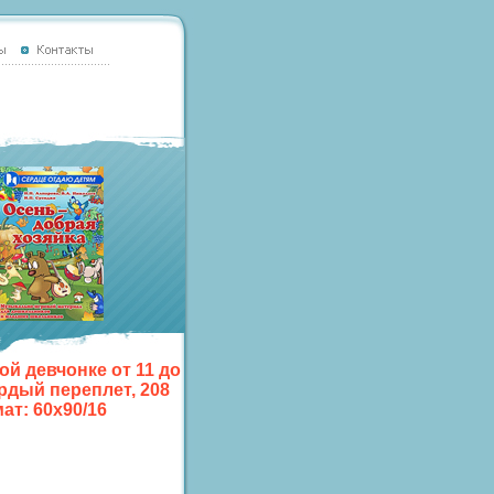
й девчонке от 11 до
ердый переплет, 208
ат: 60x90/16