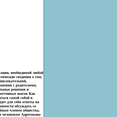
ации, необходимой любой
ктические сведения о том,
ыивлекательной,
ношения с родителями,
льные решения и
ометчивых шагов Как
аться самой собой в
дет для себя ответы на
шимости обсуждать со
йным членом общества,
 человеком Адресована