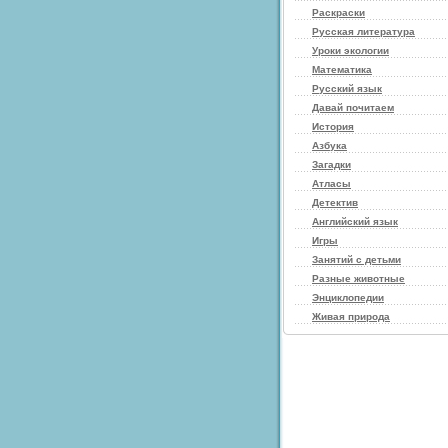
Раскраски
Русская литература
Уроки экологии
Математика
Русский язык
Давай почитаем
История
Азбука
Загадки
Атласы
Детектив
Английский язык
Игры
Занятий с детьми
Разные животные
Энциклопедии
Живая природа