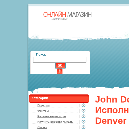
John D
Категории
Подарки
Исполн
Фокусы
Развивающие игры
Denver
Научить ребенка читать
Сказки