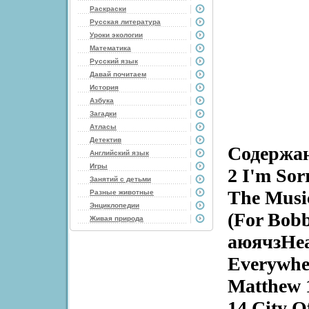
Раскраски
Русская литература
Уроки экологии
Математика
Русский язык
Давай почитаем
История
Азбука
Загадки
Атласы
Детектив
Содержани
Английский язык
Игры
2 I'm Sor
Занятий с детьми
The Music
Разные животные
Энциклопедии
(For Bob
Живая природа
аюячзHear
Everywher
Matthew 
14 City O