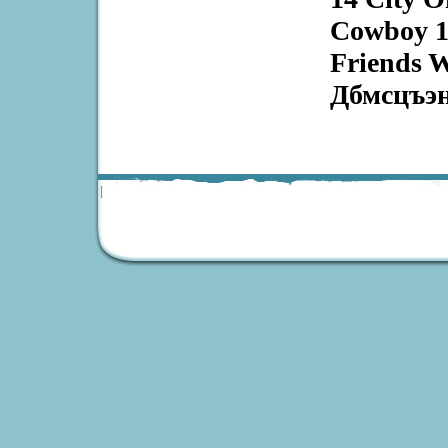
Cowboy 16
Friends 
Дбмсцъэн
|