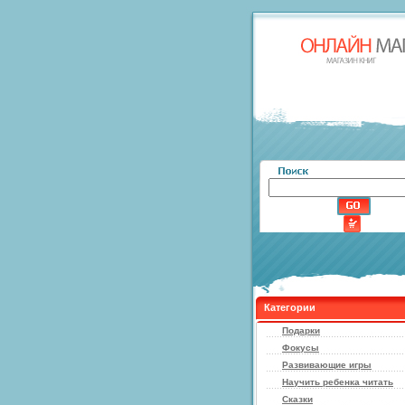
Категории
Подарки
Фокусы
Развивающие игры
Научить ребенка читать
Сказки