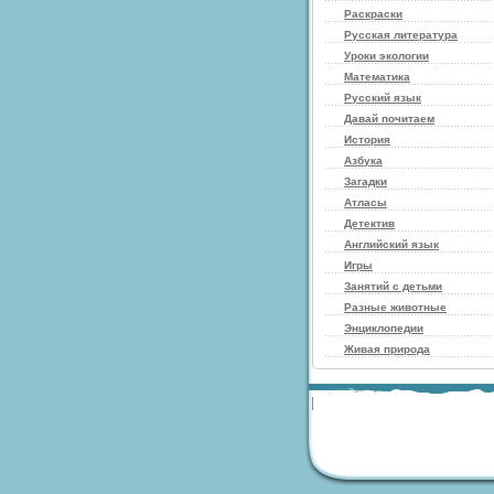
Раскраски
Русская литература
Уроки экологии
Математика
Русский язык
Давай почитаем
История
Азбука
Загадки
Атласы
Детектив
Английский язык
Игры
Занятий с детьми
Разные животные
Энциклопедии
Живая природа
|