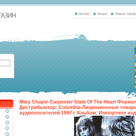
Mary Chapin Carpenter State Of The Heart Форма
Дистрибьютор: Columbia Лицензионные товар
аудионосителей 1997 г Альбом: Импортное изд