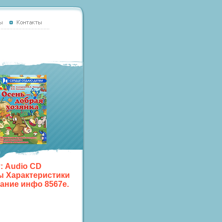
т: Audio CD
ы Характеристики
ание инфо 8567e.