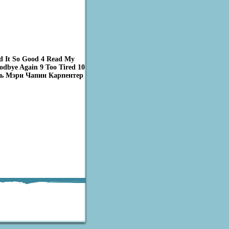
d It So Good 4 Read My
odbye Again 9 Too Tired 10
ель Мэри Чапин Карпентер