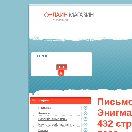
Письмо
Категории
Подарки
Энигма
Фокусы
Развивающие игры
432 стр
Научить ребенка читать
Сказки