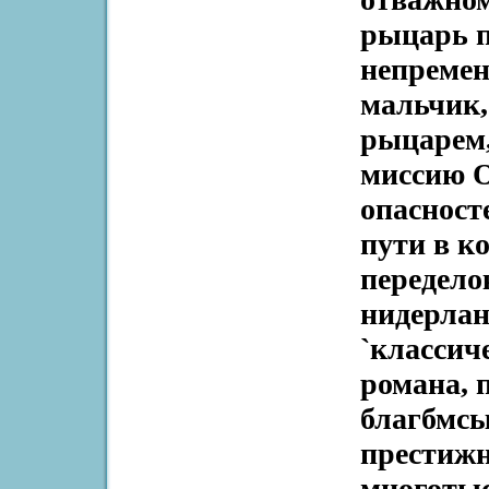
рыцарь п
непремен
мальчик,
рыцарем,
миссию О
опасност
пути в к
передело
нидерлан
`классич
романа, 
благбмсы
престижн
многоты