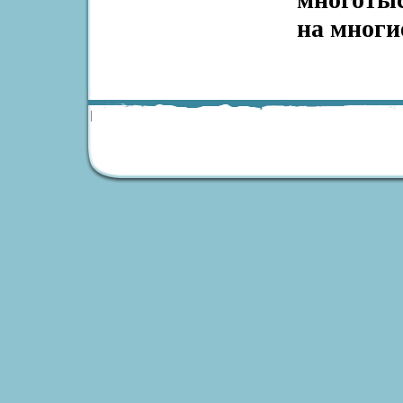
на многи
|