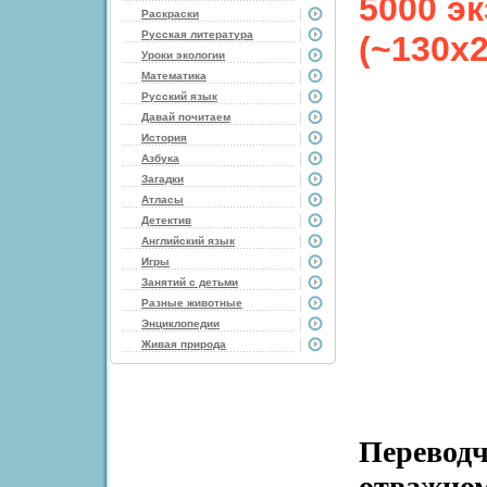
5000 эк
Раскраски
Русская литература
(~130х
Уроки экологии
Математика
Русский язык
Давай почитаем
История
Азбука
Загадки
Атласы
Детектив
Английский язык
Игры
Занятий с детьми
Разные животные
Энциклопедии
Живая природа
Перевод
отважно