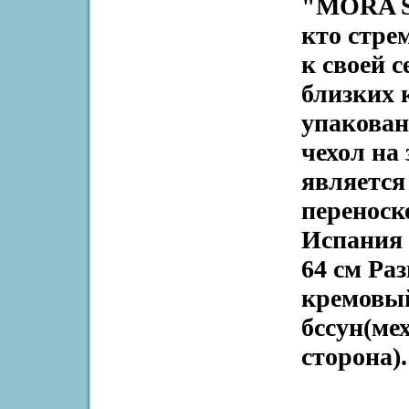
"MORA ST
кто стре
к своей 
близких 
упакован
чехол на
является
переноск
Испания 
64 см Раз
кремовы
бссун(ме
сторона).