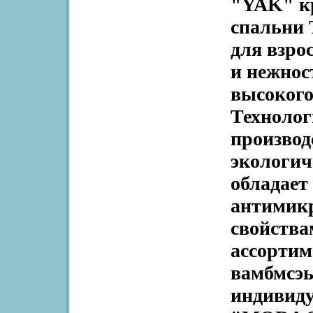
"YAK" кр
спальни 
для взро
и нежнос
высокого
Технолог
производ
экологич
обладает
антимик
свойства
ассортим
вамбмсэь
индивид