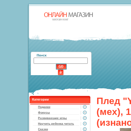
Плед "
Категории
Подарки
(мех),
Фокусы
Развивающие игры
(изнан
Научить ребенка читать
Сказки