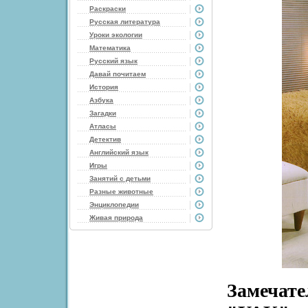
Раскраски
Русская литература
Уроки экологии
Математика
Русский язык
Давай почитаем
История
Азбука
Загадки
Атласы
Детектив
Английский язык
Игры
Занятий с детьми
Разные животные
Энциклопедии
Живая природа
Замечате