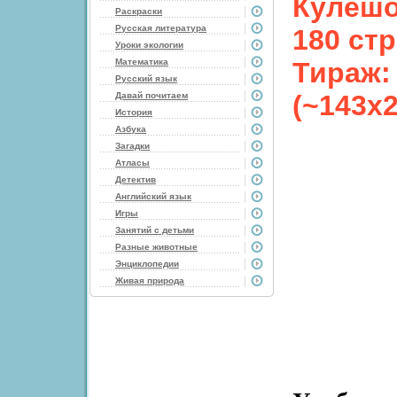
Кулешо
Раскраски
Русская литература
180 стр
Уроки экологии
Математика
Тираж: 
Русский язык
(~143х
Давай почитаем
История
Азбука
Загадки
Атласы
Детектив
Английский язык
Игры
Занятий с детьми
Разные животные
Энциклопедии
Живая природа