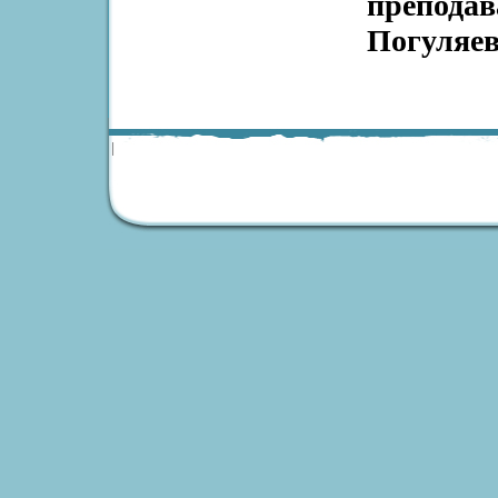
преподав
Погуляев
|