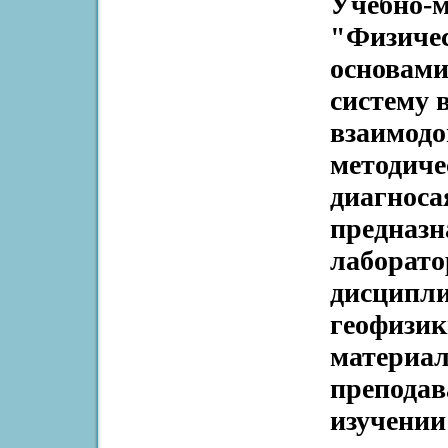
Учебно-м
"Физичес
основами
систему 
взаимод
методиче
диагноса
предназн
лаборато
дисципли
геофизик
материал
преподав
изучении