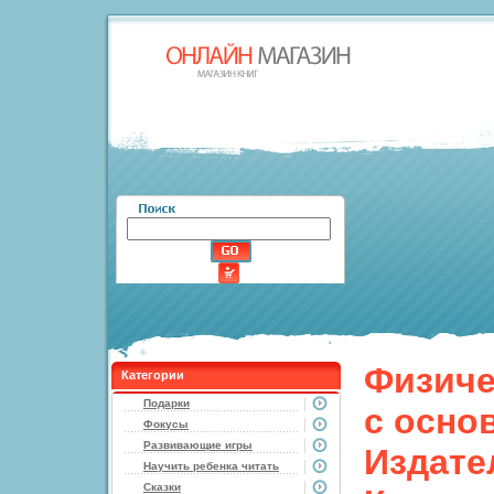
Физиче
Категории
Подарки
с осно
Фокусы
Развивающие игры
Издате
Научить ребенка читать
Сказки