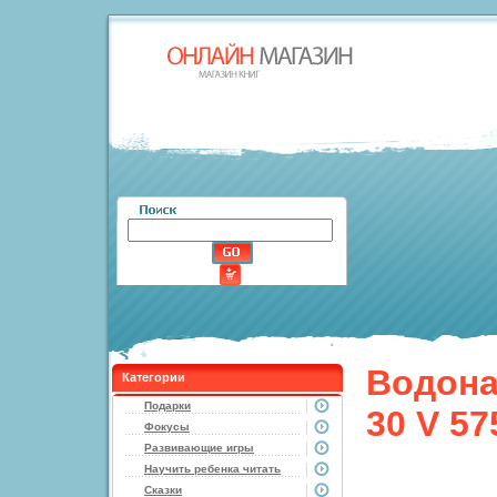
Водона
Категории
Подарки
30 V 57
Фокусы
Развивающие игры
Научить ребенка читать
Сказки