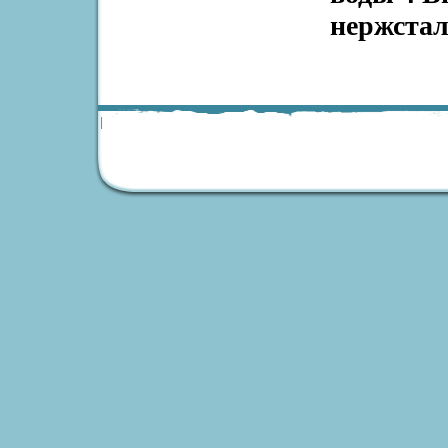
нержста
|