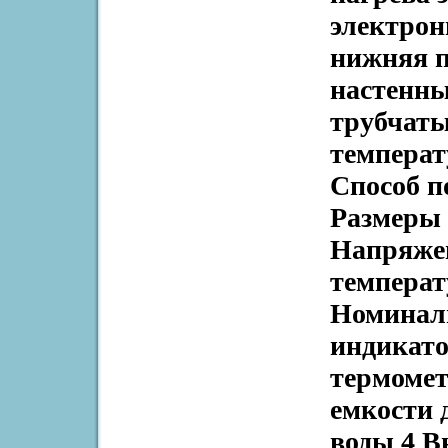
электрон
нижняя п
настенны
трубчаты
температ
Способ п
Размеры 
Напряжен
температ
Номинал
индикато
термомет
емкости 
воды 4 В