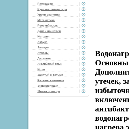
Раскраски
Русская литература
Уроки экологии
Математика
Русский язык
Давай почитаем
История
Азбука
Загадки
Водонагр
Атласы
Детектив
Основные
Английский язык
Дополнит
Игры
Занятий с детьми
утечек, 
Разные животные
Энциклопедии
избыточн
Живая природа
включени
антибакт
водонагр
нагрева 