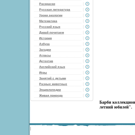
Раскраски
Русская литература
Уроки экологии
Математика
Русский язык
Давай почитаем
История
Азбука
Загадки
Атласы
Детектив
Английский язык
Игры
Занятий с детьми
Разные животные
Энциклопедии
Живая природа
Барби коллекцион
летний юбилей".
|