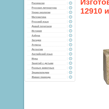
Изгото
Раскраски
Русская литература
12910 
Уроки экологии
Математика
Русский язык
Давай почитаем
История
Азбука
Загадки
Атласы
Детектив
Английский язык
Игры
Занятий с детьми
Разные животные
Энциклопедии
Живая природа