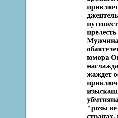
приключе
джентель
путешест
прелесть
Мужчина 
обаятеле
юмора О
наслажда
жаждет 
приключ
изыскан
убмтняп
"розы ве
странах,