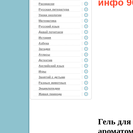
инфо 9
Раскраски
Русская литература
Уроки экологии
Математика
Русский язык
Давай почитаем
История
Азбука
Загадки
Атласы
Детектив
Английский язык
Игры
Занятий с детьми
Разные животные
Энциклопедии
Живая природа
Гель для 
ароматом