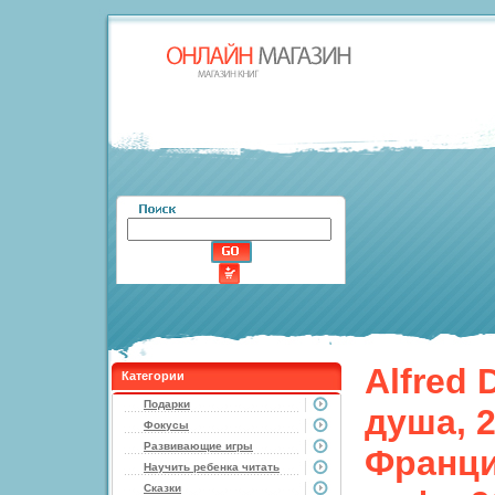
Alfred 
Категории
Подарки
душа, 
Фокусы
Развивающие игры
Франци
Научить ребенка читать
Сказки