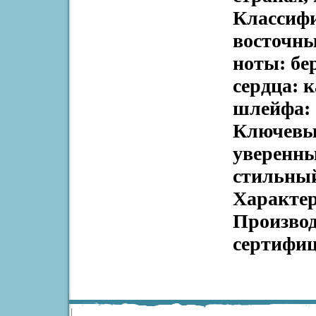
Классифи
восточны
ноты: бе
сердца: 
шлейфа: 
Ключевые
уверенны
стильный
Характер
Производ
сертифиц
|