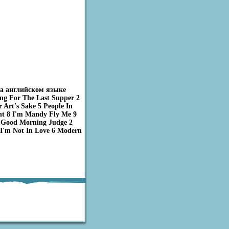
на английском языке
ng For The Last Supper 2
Art's Sake 5 People In
ght 8 I'm Mandy Fly Me 9
1 Good Morning Judge 2
 I'm Not In Love 6 Modern