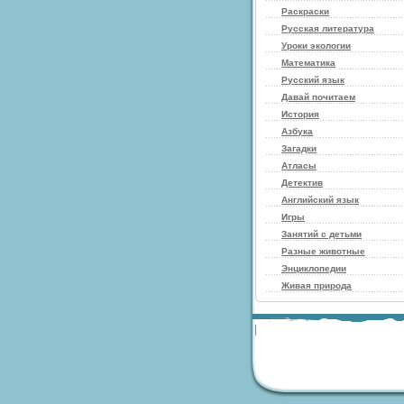
Раскраски
Русская литература
Уроки экологии
Математика
Русский язык
Давай почитаем
История
Азбука
Загадки
Атласы
Детектив
Английский язык
Игры
Занятий с детьми
Разные животные
Энциклопедии
Живая природа
|