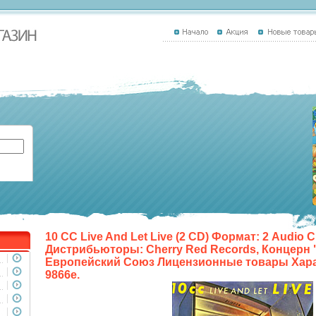
10 CC Live And Let Live (2 CD) Формат: 2 Audio C
Дистрибьюторы: Cherry Red Records, Концерн 
Европейский Союз Лицензионные товары Хар
9866e.