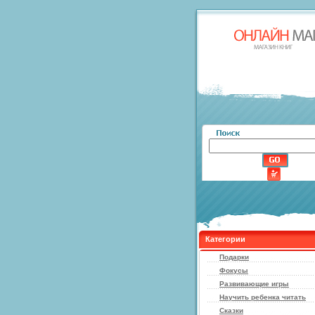
Категории
Подарки
Фокусы
Развивающие игры
Научить ребенка читать
Сказки