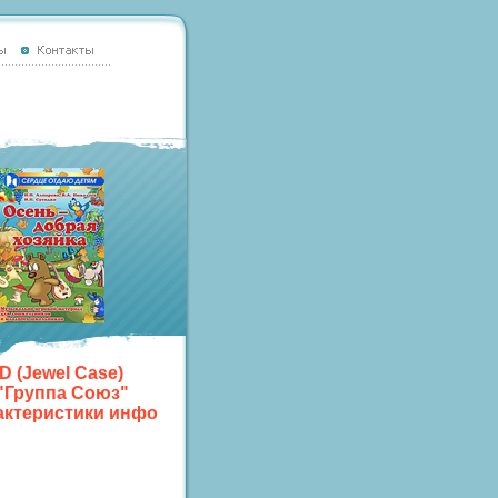
D (Jewel Case)
"Группа Союз"
актеристики инфо