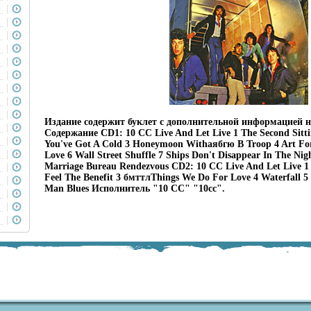
Издание содержит буклет с дополнительной информацией 
Содержание CD1: 10 CC Live And Let Live 1 The Second Sitti
You've Got A Cold 3 Honeymoon Withаябгю B Troop 4 Art For 
Love 6 Wall Street Shuffle 7 Ships Don't Disappear In The Ni
Marriage Bureau Rendezvous CD2: 10 CC Live And Let Live 
Feel The Benefit 3 бмттлThings We Do For Love 4 Waterfall 5
Man Blues Исполнитель "10 CC" "10cc".