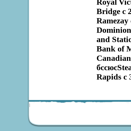
Royal Vict
Bridge c 
Ramezay 
Dominion 
and Stati
Bank of M
Canadian
бссюсSte
Rapids c
|