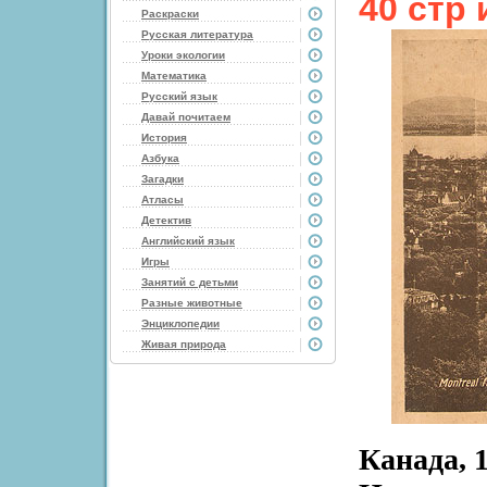
40 стр
Раскраски
Русская литература
Уроки экологии
Математика
Русский язык
Давай почитаем
История
Азбука
Загадки
Атласы
Детектив
Английский язык
Игры
Занятий с детьми
Разные животные
Энциклопедии
Живая природа
Канада, 