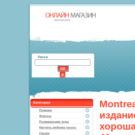
Montrea
Категории
Подарки
издани
Фокусы
Развивающие игры
хороша
Научить ребенка читать
Сказки