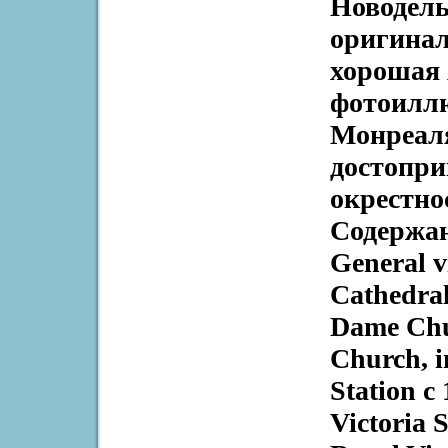
Новодель
оригинал
хорошая 
фотоиллю
Монреаля
достопри
окрестно
Содержан
General v
Cathedral
Dame Chu
Church, i
Station c
Victoria 