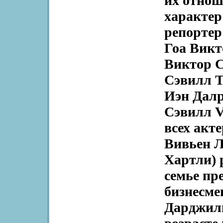
их отно
характер
репортер
Гоа Вик
Виктор С
Сэвилл Т
Иэн Далр
Сэвилл Vi
всех акте
Вивьен Л
Хартли) 
семье пр
бизнесме
Дарджили