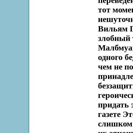
переведе
тот моме
нешуточ
Вильям Г
злобный
Малбмуаю
одного б
чем не по
принадле
беззащит
героичес
придать 
газете Эт
слишком 