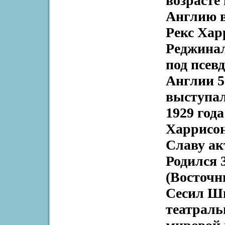
возрасте
Англию в
Рекс Харр
Реджинал
под псев
Англии 5
выступал 
1929 год
Харрисон
Славу ак
Родился 3
(Восточн
Сесил Шв
театраль