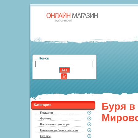
Буря в
Категории
Подарки
Мирово
Фокусы
Развивающие игры
Научить ребенка читать
Сказки