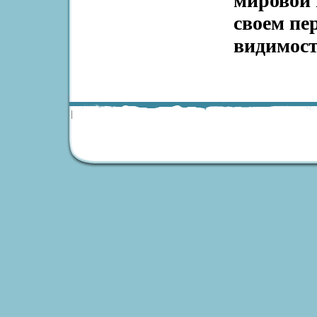
мировой 
своем пе
видимости
|