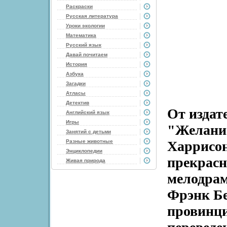
Раскраски
Русская литература
Уроки экологии
Математика
Русский язык
Давай почитаем
История
Азбука
Загадки
Атласы
Детектив
От издат
Английский язык
Игры
"Желание
Занятий с детьми
Разные животные
Харрисон
Энциклопедии
прекрасн
Живая природа
мелодрам
Фрэнк Бе
провинци