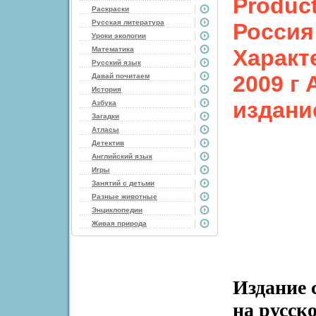
Produc
Раскраски
Русская литература
Россия
Уроки экологии
Математика
Характ
Русский язык
2009 г
Давай почитаем
История
издани
Азбука
Загадки
Атласы
Детектив
Английский язык
Игры
Занятий с детьми
Разные животные
Энциклопедии
Живая природа
Издание 
на русск