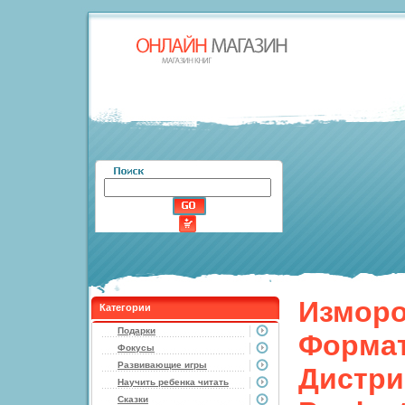
Изморо
Категории
Подарки
Формат
Фокусы
Развивающие игры
Дистри
Научить ребенка читать
Сказки