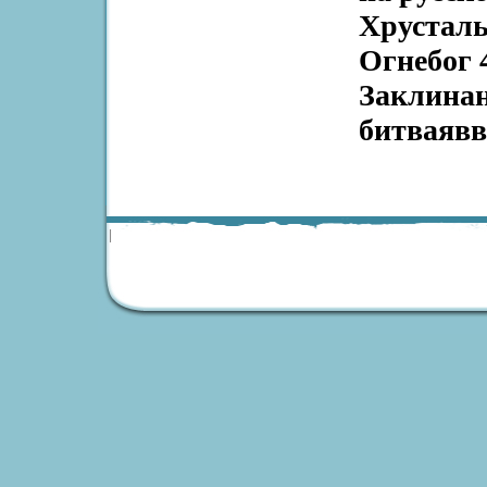
Хрусталь
Огнебог 
Заклинан
битваявв
|