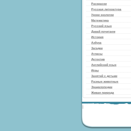
Раскраски
Русская литература
Уроки экологии
Математика
Русский язык
Давай почитаем
История
Азбука
Загадки
Атласы
Детектив
Английский язык
Игры
Занятий с детьми
Разные животные
Энциклопедии
Живая природа
|