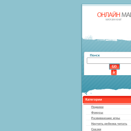
Категории
Подарки
Фокусы
Развивающие игры
Научить ребенка читать
Сказки