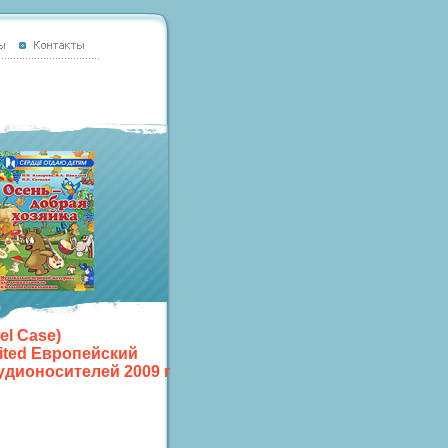
el Case)
ited Европейский
дионосителей 2009 г