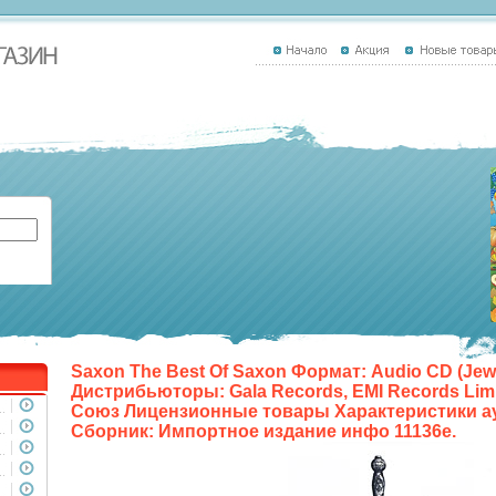
Saxon The Best Of Saxon Формат: Audio CD (Jew
Дистрибьюторы: Gala Records, EMI Records Lim
Союз Лицензионные товары Характеристики ау
Сборник: Импортное издание инфо 11136e.