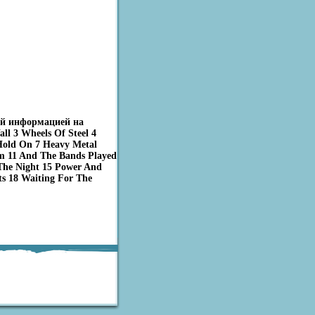
ой информацией на
l 3 Wheels Of Steel 4
 Hold On 7 Heavy Metal
pm 11 And The Bands Played
The Night 15 Power And
s 18 Waiting For The