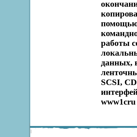
окончани
копирова
помощью 
командно
работы с
локальны
данных, 
ленточны
SCSI, CD
интерфей
www1cru 
|