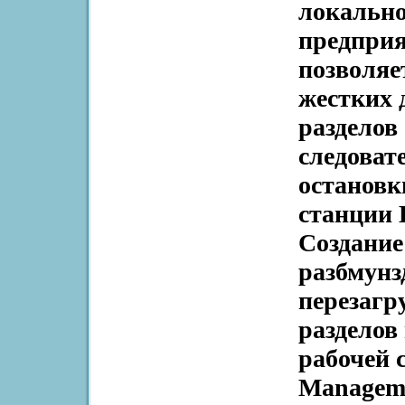
локально
предпри
позволяе
жестких 
разделов 
следоват
остановк
станции
Создание
разбмунз
перезагр
разделов
рабочей 
Manageme