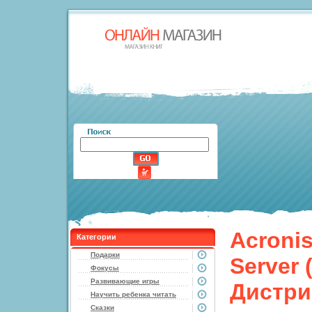
Acronis
Категории
Подарки
Server 
Фокусы
Развивающие игры
Дистри
Научить ребенка читать
Сказки