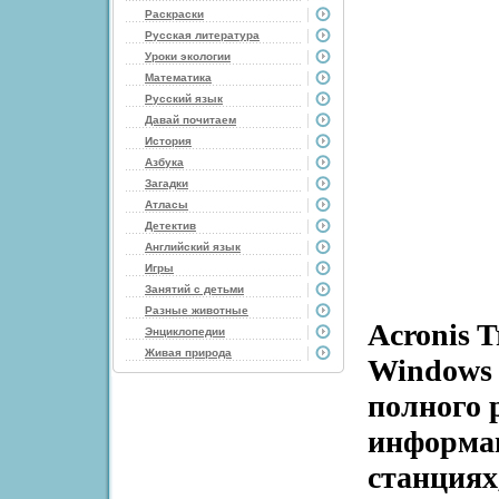
Раскраски
Русская литература
Уроки экологии
Математика
Русский язык
Давай почитаем
История
Азбука
Загадки
Атласы
Детектив
Английский язык
Игры
Занятий с детьми
Разные животные
Acronis T
Энциклопедии
Живая природа
Windows 
полного 
информац
станциях