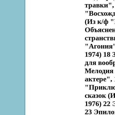
травки",
"Восхожд
(Из к/ф "
Объяснен
странств
"Агония"
1974) 18
для вооб
Мелодия 
актере", 
"Приключ
сказок (
1976) 22
23 Эпило