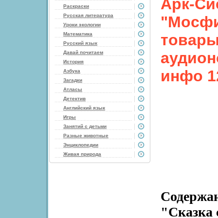
Арк-Си
Раскраски
Русская литература
"Мосф
Уроки экологии
Математика
товары
Русский язык
аудион
Давай почитаем
История
инфо 1
Азбука
Загадки
Атласы
Детектив
Английский язык
Игры
Занятий с детьми
Разные животные
Энциклопедии
Живая природа
Содержан
"Сказка 