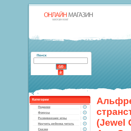
Альфре
Категории
Подарки
странс
Фокусы
Развивающие игры
(Jewel
Научить ребенка читать
Сказки