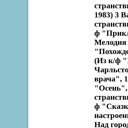
странств
1983) 3 
странстви
ф "Прикл
Мелодия 
"Похожде
(Из к/ф 
Чарльсто
врача", 
"Осень",
странств
ф "Сказк
настроен
Над горо