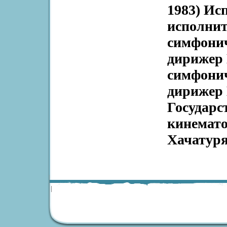
1983) Ис
исполнит
симфонич
дирижер
симфонич
дирижер
Государс
кинемат
Хачатуря
|