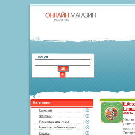
Категории
Я буд
Серия
Подарки
9663e.
Фокусы
Многие
Развивающие игры
у них н
Научить ребенка читать
занимат
Специал
Сказки