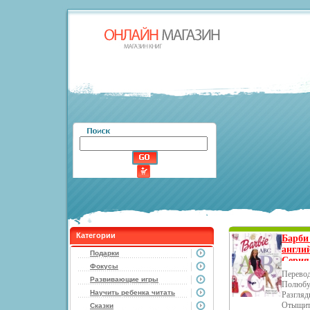
Категории
Барби
англи
Подарки
Серия
Фокусы
7323e.
Перевод
Развивающие игры
Полюбуй
Научить ребенка читать
Разгляд
Отыщите
Сказки